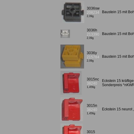
3036sw
Baustein 15 mit B
208234
2,09g
3036h
Baustein 15 mit B
213390
2,09g
3036y
Baustein 15 mit B
215784
2,09g
3015nc
Eckstein 15 kräftig
38240
Sonderpreis *nKWR
1,456g
3015n
Eckstein 15 neurot 
38240
1,456g
3015