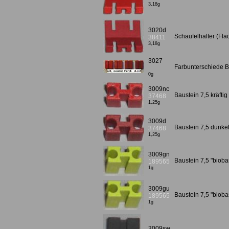
3,18g
3020d
Schaufelhalter (Fla
38411
3,18g
3027
Farbunterschiede Ba
0g
3009nc
Baustein 7,5 kräft
37468
1,25g
3009d
Baustein 7,5 dunkelr
37468
1,25g
3009gn
Baustein 7,5 "biob
189565
1g
3009gu
Baustein 7,5 "bioba
189565
1g
3009sw