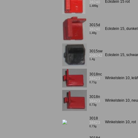
Eckstein 15 rot
38240
1,489g
3015d
Eckstein 15, dunkel
38240
1,48g
3015sw
Eckstein 15, schw
208242
1,4g
3018nc
Winkelstein 10, krä
38423
0,71g
3018n
Winkelstein 10, neu
38423
0,73g
3018
Winkelstein 10, rot
38423
0,73g