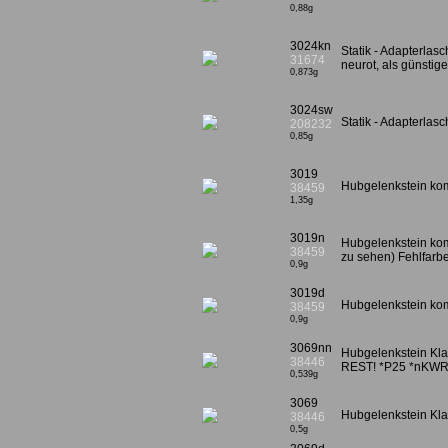
0,88g
3024kn
Statik - Adapterlasc
31674
neurot, als günstige
0,873g
3024sw
Statik - Adapterla
208232
0,85g
3019
Hubgelenkstein kom
38459
1,35g
3019n
Hubgelenkstein komp
38459
zu sehen) Fehlfarb
0,9g
3019d
Hubgelenkstein kom
38459
0,9g
3069nn
Hubgelenkstein Kla
38446
REST! *P25 *nKWR
0,539g
3069
Hubgelenkstein Kla
38446
0,5g