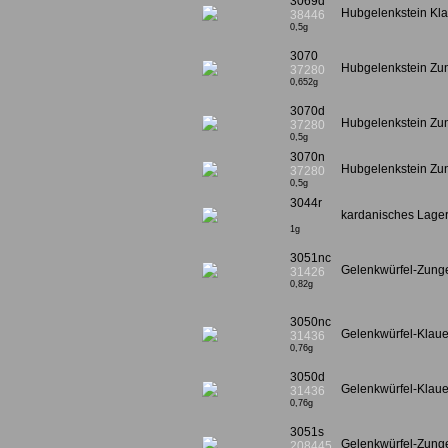
3069d
Hubgelenkstein Kla
38446
0,5g
3070
Hubgelenkstein Zun
37280
0,652g
3070d
Hubgelenkstein Zun
37280
0,5g
3070n
Hubgelenkstein Zun
37280
0,5g
3044r
kardanisches Lager 
1g
3051nc
Gelenkwürfel-Zung
31426
0,82g
3050nc
Gelenkwürfel-Klaue
31436
0,76g
3050d
Gelenkwürfel-Klaue,
31436
0,76g
3051s
Gelenkwürfel-Zung
208445