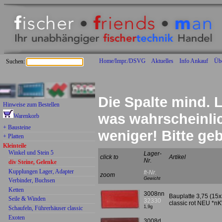
Home/Impr./DSVG
Aktuelles
Info Ankauf
Üb
Suchen:
wieder beliebte ältere Teile lieferbar:
Die Spalte mind. L
Hinweise zum Bestellen
was wahrscheinlich
Warenkorb
+ Bausteine
weniger! Bitte g
+ Platten
Kleinteile
Winkel und Stein 5
Lager-
click to
Artikel
Nr.
div Steine, Gelenke
Kupplungen Lager, Adapter
ft-Nr.
zoom
Gewicht
Verbinder, Buchsen
Ketten
3008nn
Bauplatte 3,75 (15x
Seile & Winden
32330
classic rot NEU *n
1,9g
Schaufeln, Führerhäuser classic
Exoten
3008d