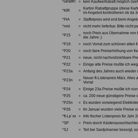
*nKWR!
=
kein Kaufwertrabatt möglich (sieh
Karton Rabattgruppe (diese Karto
*KtR
=
im Angebot kontrollieren ob da 3e
*PiA
=
Staffelpreis wird erst beim Angebo
*nml
=
nicht mehr lieferbar. Bitte nicht
noch Preis aus Übernahme von Kno
*P15
=
die Jahre ;)
*P19
=
noch Vorrat zum schönen alten fi
*P20
=
noch faire Preiserhöhung von fi
*P21
=
neue, nicht nachvollziehbare Pre
*P22
=
Einige alte Preise mußte ich we
*P23a
=
Anfang des Jahres auch wieder w
Neuer ft-Listenpreis März. Alles 
*P23n
=
Vorrat
*P24
=
Einige 23a Preise mußte ich nun 
*P25
=
ca. 200 neue günstigere Preise d
*P25n
=
Es wurden vorwiegend Elektrotei
*P26
=
Im Januar wurden viele Preise v
*ft-Lp´xx
=
Info fischer Listenpreis für Jahr 
*SP
=
Preis durch Kästenausschlachten
*SJ
=
Teil bei Santjohanser besorgt, so