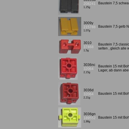
Baustein 7,5 schw
208241
1,25g
3009y
Baustein 7,5 gelb
215788
1,07g
3010
Baustein 7,5 classi
37468
selten , gleich alle
1,5g
3036nc
Baustein 15 mit Bo
32064
Lager, ab dann abe
2,15g
3036d
Baustein 15 mit Boh
32064
2,21g
3036gn
Baustein 15 mit Bo
189552
1,98g