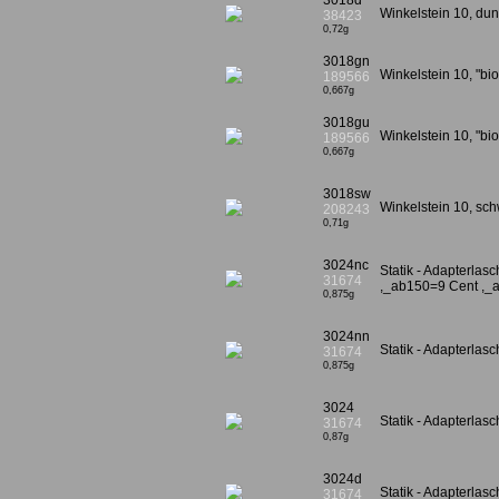
3018d
Winkelstein 10, dun
38423
0,72g
3018gn
Winkelstein 10, "b
189566
0,667g
3018gu
Winkelstein 10, "bi
189566
0,667g
3018sw
Winkelstein 10, s
208243
0,71g
3024nc
Statik - Adapterlas
31674
,_ab150=9 Cent ,_
0,875g
3024nn
Statik - Adapterla
31674
0,875g
3024
Statik - Adapterlasc
31674
0,87g
3024d
Statik - Adapterlas
31674