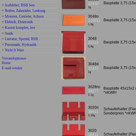
Bauplatte 3,75 (15x
32330
+ Aufkleber, BSB Sets
2g
+ Reifen, Zahnräder, Lenkung
+ Motoren, Getriebe, Achsen
3048o
Bauplatte 3,75 (15
210011
+ Elektrik, Elektronik
1,9g
+ Kasten komplett, leer
+ Statik
3048
+ Literatur, Spezial, BSB
Bauplatte 3,75 (15x
32315
+ Pneumatik, Hydraulik
0,8g
+ Nicht ft Ware
Versandoptionen
Home
3048d
Bauplatte 3,75 (15x
E-mail senden
32315
1g
3028nc
Bauplatte 45x15x2 
38277
*nKWR!
2,1g
3020n
Schaufelhalter (Fla
38411
Sonderpreis *nKWR
3,18g
3020
Schaufelhalter (Fla
38411