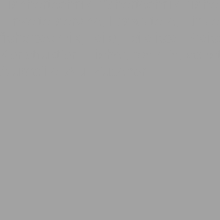
Fischertechnik, fishertechnik, fishe
Einzelteilservice, Ersatzteile, Einze
fishertechnik, Teile, Teileliste, Pre
Konstruktion, Fisher, technic, const
Aluprofile, Alu, Zubehör