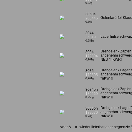
0,82g
3050s
Gelenkwürfel-Klau
208446
0,76g
3044
Lagerhülse schwa
36819
0,281g
Drehgelenk Zapfen
3034
angenehm schwergän
172804
NEU *nKWR!
0,761g
Drehgelenk Lager 
3035
angenehm schwergän
172805
*nKWR!
0,761g
Drehgelenk Zapfen
3034on
angenehm schwergän
189569
*nKWR!
0,955g
Drehgelenk Lager 
3035on
angenehm schwergän
189570
*nKWR!
0,73g
*wlabA
=
wieder lieferbar aber begrenzte 