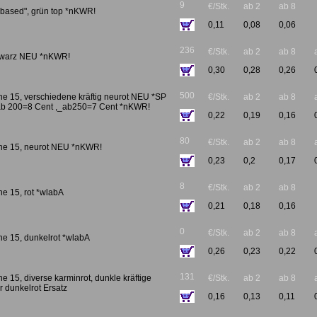
9
€/Stk.
ab 2
ab 8
obased", grün top *nKWR!
0,11
0,08
0,06
236
€/Stk.
ab 2
ab 8
chwarz NEU *nKWR!
0,30
0,28
0,26
500
che 15, verschiedene kräftig neurot NEU *SP
€/Stk.
ab 2
ab 8
ab 200=8 Cent ,_ab250=7 Cent *nKWR!
0,22
0,19
0,16
80
€/Stk.
ab 2
ab 8
sche 15, neurot NEU *nKWR!
0,23
0,2
0,17
8
€/Stk.
ab 2
ab 8
he 15, rot *wlabA
0,21
0,18
0,16
0
€/Stk.
ab 2
ab 8
che 15, dunkelrot *wlabA
0,26
0,23
0,22
131
he 15, diverse karminrot, dunkle kräftige
€/Stk.
ab 2
ab 8
r dunkelrot Ersatz
0,16
0,13
0,11