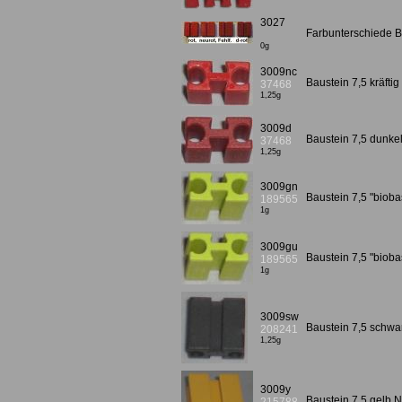
3027
Farbunterschiede Ba
0g
3009nc
Baustein 7,5 kräft
37468
1,25g
3009d
Baustein 7,5 dunkelr
37468
1,25g
3009gn
Baustein 7,5 "biob
189565
1g
3009gu
Baustein 7,5 "bioba
189565
1g
3009sw
Baustein 7,5 schw
208241
1,25g
3009y
Baustein 7,5 gelb