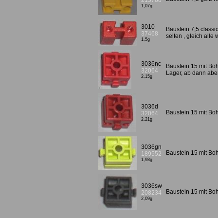
215788
1,07g
3010
Baustein 7,5 classi
37468
selten , gleich alle
1,5g
3036nc
Baustein 15 mit Bo
32064
Lager, ab dann abe
2,15g
3036d
Baustein 15 mit Boh
32064
2,21g
3036gn
Baustein 15 mit Bo
189552
1,98g
3036sw
Baustein 15 mit B
208234
2,09g