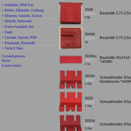
+ Aufkleber, BSB Sets
3048
+ Reifen, Zahnräder, Lenkung
Bauplatte 3,75 (15x
32315
+ Motoren, Getriebe, Achsen
0,8g
+ Elektrik, Elektronik
+ Kasten komplett, leer
+ Statik
3048d
+ Literatur, Spezial, BSB
Bauplatte 3,75 (15x
32315
1g
+ Pneumatik, Hydraulik
+ Nicht ft Ware
3028nc
Versandoptionen
Bauplatte 45x15x2 
38277
Home
*nKWR!
2,1g
E-mail senden
3020n
Schaufelhalter (Fla
38411
Sonderpreis *nKWR
3,18g
3020
Schaufelhalter (Fla
38411
3,18g
3020d
Schaufelhalter (Fla
38411
3,18g