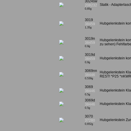
3024sw
Statik - Adapterla
208232
0,85g
3019
Hubgelenkstein kom
38459
1,35g
3019n
Hubgelenkstein komp
38459
zu sehen) Fehlfarb
0,9g
3019d
Hubgelenkstein kom
38459
0,9g
3069nn
Hubgelenkstein Kla
38446
REST! *P25 *nKWR
0,539g
3069
Hubgelenkstein Kla
38446
0,5g
3069d
Hubgelenkstein Kla
38446
0,5g
3070
Hubgelenkstein Zun
37280
0,652g