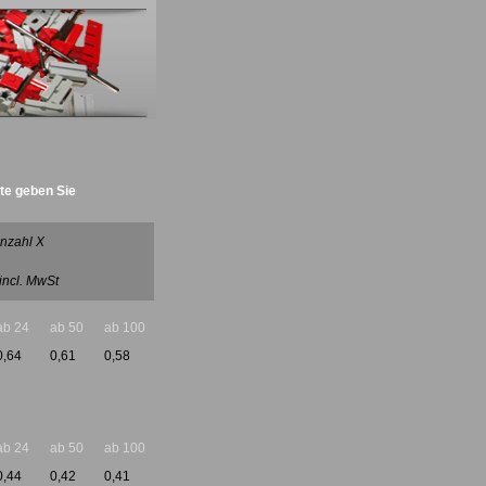
tte geben Sie
Deckel Radantrieb :)
nzahl X
 incl. MwSt
ab 24
ab 50
ab 100
0,64
0,61
0,58
ab 24
ab 50
ab 100
0,44
0,42
0,41