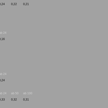
0,24
0,22
0,21
ab 24
0,16
ab 24
0,24
ab 24
ab 50
ab 100
0,33
0,32
0,31