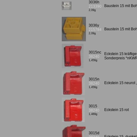
3036h
Baustein 15 mit B
213390
2,09g
3036y
Baustein 15 mit B
215784
2,09g
3015nc
Eckstein 15 kräftig
38240
Sonderpreis *nKWR
1,456g
3015n
Eckstein 15 neurot 
38240
1,456g
3015
Eckstein 15 rot
38240
1,489g
3015d
Eckstein 15, dunkel