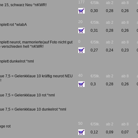
177
€/Stk.
ab 2
ab 8
sche 15, schwarz Neu *nKWR!
0,30
0,28
0,26
20
€/Stk.
ab 2
ab 8
plett rot *wlabA
0,31
0,28
0,26
0
lett neurot, marmorierte(auf Foto nicht gut
€/Stk.
ab 2
ab 8
e verschieden hell *nKWR!
0,27
0,24
0,23
plett dunkelrot *nml
40
ue 7,5 = Gelenkklaue 10 kräftig neurot NEU
€/Stk.
ab 2
ab 8
!
0,3
0,28
0,26
ue 7,5 = Gelenkklaue 10 rot *nml
ue 7,5 = Gelenkklaue 10 dunkelrot *nml
50
€/Stk.
ab 2
ab 8
ge rot
0,12
0,09
0,07