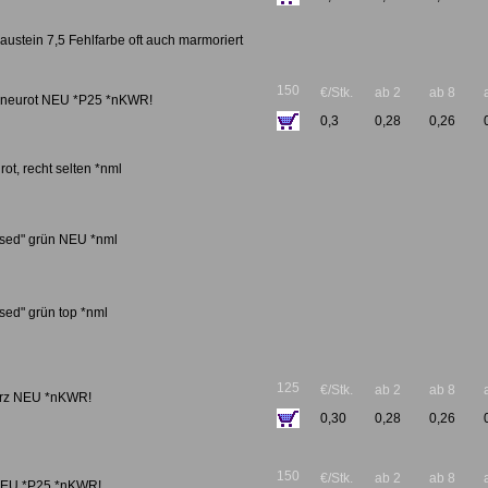
ustein 7,5 Fehlfarbe oft auch marmoriert
150
€/Stk.
ab 2
ab 8
ig neurot NEU *P25 *nKWR!
0,3
0,28
0,26
ot, recht selten *nml
ased" grün NEU *nml
sed" grün top *nml
125
€/Stk.
ab 2
ab 8
arz NEU *nKWR!
0,30
0,28
0,26
150
€/Stk.
ab 2
ab 8
 NEU *P25 *nKWR!