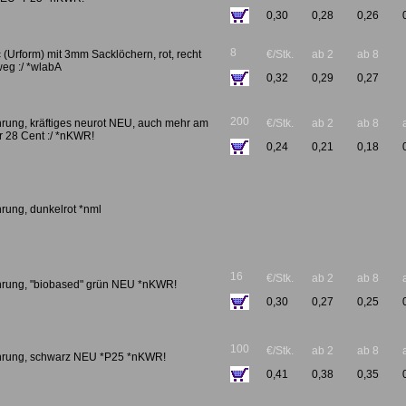
0,30
0,28
0,26
8
c (Urform) mit 3mm Sacklöchern, rot, recht
€/Stk.
ab 2
ab 8
 weg :/ *wlabA
0,32
0,29
0,27
200
hrung, kräftiges neurot NEU, auch mehr am
€/Stk.
ab 2
ab 8
r 28 Cent :/ *nKWR!
0,24
0,21
0,18
rung, dunkelrot *nml
16
€/Stk.
ab 2
ab 8
hrung, "biobased" grün NEU *nKWR!
0,30
0,27
0,25
100
€/Stk.
ab 2
ab 8
ohrung, schwarz NEU *P25 *nKWR!
0,41
0,38
0,35