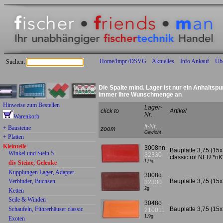
Home/Impr./DSVG
Aktuelles
Info Ankauf
Üb
Suchen:
Die Spalte mind. Lager ist nur ein Anhaltspu
immer Ihre Wunschmenge an
wieder beliebte ältere Teile lieferbar:
Hinweise zum Bestellen
Lager-
click to
Artikel
Nr.
Warenkorb
ft-Nr.
+ Bausteine
zoom
Gewicht
+ Platten
Kleinteile
3008nn
Bauplatte 3,75 (15x
Winkel und Stein 5
32330
classic rot NEU *n
1,9g
div Steine, Gelenke
Kupplungen Lager, Adapter
3008d
Verbinder, Buchsen
Bauplatte 3,75 (15x
32330
2g
Ketten
Seile & Winden
3048o
Schaufeln, Führerhäuser classic
Bauplatte 3,75 (15
210011
1,9g
Exoten