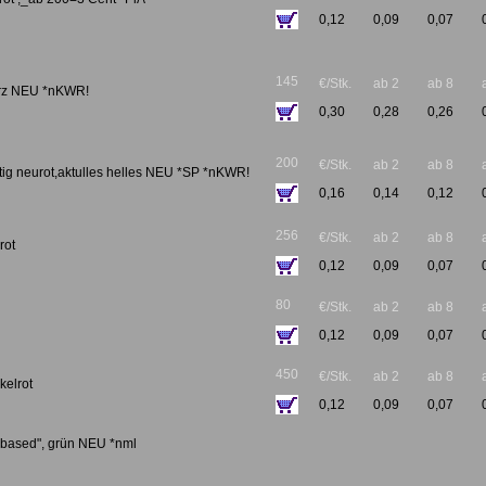
0,12
0,09
0,07
145
€/Stk.
ab 2
ab 8
arz NEU *nKWR!
0,30
0,28
0,26
200
€/Stk.
ab 2
ab 8
ftig neurot,aktulles helles NEU *SP *nKWR!
0,16
0,14
0,12
256
€/Stk.
ab 2
ab 8
rot
0,12
0,09
0,07
80
€/Stk.
ab 2
ab 8
0,12
0,09
0,07
450
€/Stk.
ab 2
ab 8
kelrot
0,12
0,09
0,07
iobased", grün NEU *nml