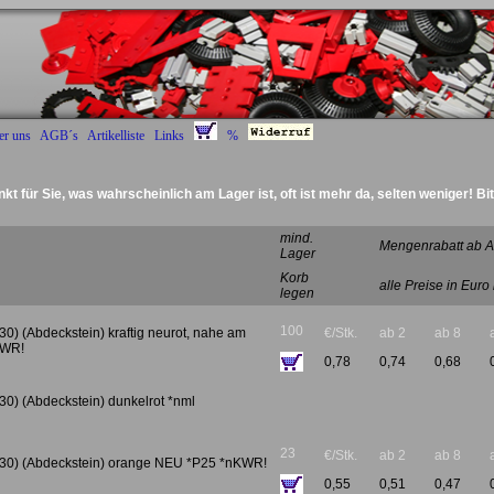
er uns
AGB´s
Artikelliste
Links
%
nkt für Sie, was wahrscheinlich am Lager ist, oft ist mehr da, selten weniger! Bi
mind.
Mengenrabatt ab A
Lager
Korb
alle Preise in Euro
legen
100
30) (Abdeckstein) kraftig neurot, nahe am
€/Stk.
ab 2
ab 8
KWR!
0,78
0,74
0,68
30) (Abdeckstein) dunkelrot *nml
23
€/Stk.
ab 2
ab 8
x30) (Abdeckstein) orange NEU *P25 *nKWR!
0,55
0,51
0,47