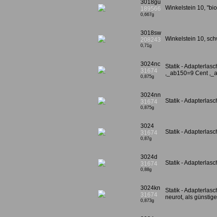
3018gu
Winkelstein 10, "bi
189566
0,667g
3018sw
Winkelstein 10, s
208243
0,71g
3024nc
Statik - Adapterlas
31674
,_ab150=9 Cent ,_
0,875g
3024nn
Statik - Adapterla
31674
0,875g
3024
Statik - Adapterlasc
31674
0,87g
3024d
Statik - Adapterlas
31674
0,88g
3024kn
Statik - Adapterlasc
31674
neurot, als günstige
0,873g