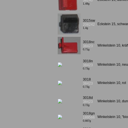
38240
1,48g
3015sw
Eckstein 15, schw
208242
1,4g
3018nc
Winkelstein 10, krä
38423
0,71g
3018n
Winkelstein 10, neu
38423
0,73g
3018
Winkelstein 10, rot
38423
0,73g
3018d
Winkelstein 10, dun
38423
0,72g
3018gn
Winkelstein 10, "b
189566
0,667g