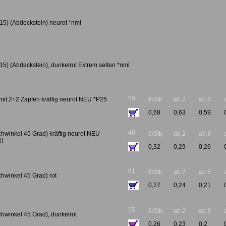
15) (Abdeckstein) neurot *nml
15) (Abdeckstein), dunkelrot Extrem selten *nml
50
mit 2+2 Zapfen kräftig neurot NEU *P25
€/Stk.
ab 2
ab 8
0,68
0,63
0,59
40
chwinkel 45 Grad) kräftig neurot NEU
€/Stk.
ab 2
ab 8
!
0,32
0,29
0,26
61
€/Stk.
ab 2
ab 8
chwinkel 45 Grad) rot
0,27
0,24
0,21
55
€/Stk.
ab 2
ab 8
chwinkel 45 Grad), dunkelrot
0,26
0,23
0,2