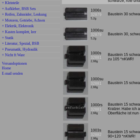
schwarze, rote und
+ Kleinteile
+ Aufkleber, BSB Sets
1006s
Baustein 30 schwa
+ Reifen, Zahnräder, Lenkung
32879
5,2g
+ Motoren, Getriebe, Achsen
+ Elektrik, Elektronik
1006su
+ Kasten komplett, leer
Baustein 30, schw
32879
+ Statik
5,2g
+ Literatur, Spezial, BSB
+ Pneumatik, Hydraulik
1000s
Baustein 15 schwa
+ Nicht ft Ware
32881
zu 105 *nKWR!
2,68g
Versandoptionen
Home
E-mail senden
1000su
Baustein 15 schwa
32881
2,68g
Baustein 15 schwar
1000rs
Kratzer. Habe ich a
32881
Oberfläche ist nu
2,68g
1003s
Baustein 15 schwa
32882
90<120 *nKWR!
2,98g