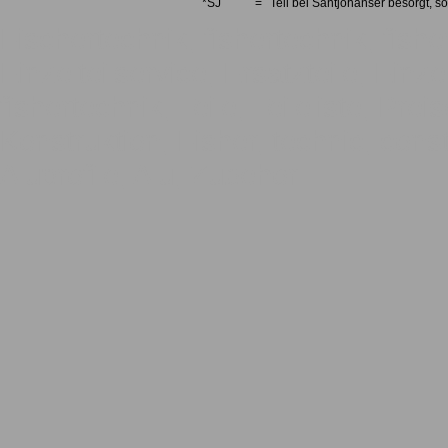
*SJ
=
Teil bei Santjohanser besorgt, so
Fischertechnik, fishertechnik, fishe
Einzelteilservice, Ersatzteile, Einze
fishertechnik, Teile, Teileliste, Pre
Konstruktion, Fisher, technic, const
Aluprofile, Alu, Zubehör