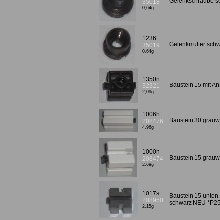
Gelenkschraube s
35018
0,64g
1236
Gelenkmutter sch
35019
0,64g
1350n
Baustein 15 mit 
32321
2,09g
1006h
Baustein 30 grau
208476
4,96g
1000h
Baustein 15 grauw
208474
2,68g
1017s
Baustein 15 unten 
208950
schwarz NEU *P2
2,15g