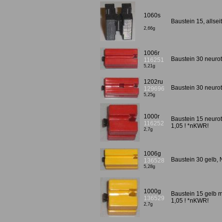
1060s
Baustein 15, alls
2,66g
1006r
Baustein 30 neuro
116251
5,21g
1202ru
Baustein 30 neurot
129696
5,25g
1000r
Baustein 15 neurot
116252
1,05 ! *nKWR!
2,7g
1006g
Baustein 30 gelb,
136528
5,28g
1000g
Baustein 15 gelb m
136529
1,05 ! *nKWR!
2,7g