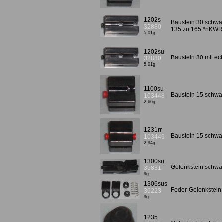
1202s
Baustein 30 schwa
32880
135 zu 165 *nKWR
5,01g
1202su
Baustein 30 mit e
32880
5,01g
1100su
Baustein 15 schwar
103448
2,66g
1231rr
Baustein 15 schwar
103449
2,94g
1300su
Gelenkstein schwar
35831
9g
1306sus
Feder-Gelenkstein,
36223
9g
1235