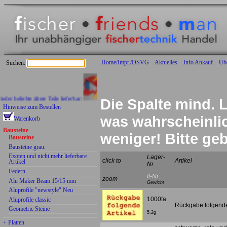
Home/Impr./DSVG
Aktuelles
Info Ankauf
Üb
Suchen:
r beliebte ältere Teile lieferbar:
Die Spalte mind. L
Hinweise zum Bestellen
was wahrscheinlich
Warenkorb
Bausteine
weniger! Bitte g
Bausteine
Bausteine grau.
Exoten und nicht mehr lieferbare
Lager-
click to
Artikel
Artikel
Nr.
Federn
ft-Nr.
zoom
Alu Maker Beam 15/15 mm
Gewicht
Aluprofile "newstyle" Neu
1000fa
Aluprofile classic
Rückgabe folgende 
Geometric Steine
5,2g
+ Platten