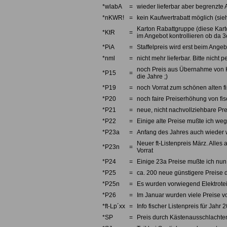
*wlabA
=
wieder lieferbar aber begrenzte 
*nKWR!
=
kein Kaufwertrabatt möglich (sieh
Karton Rabattgruppe (diese Karto
*KtR
=
im Angebot kontrollieren ob da 3e
*PiA
=
Staffelpreis wird erst beim Angebo
*nml
=
nicht mehr lieferbar. Bitte nicht
noch Preis aus Übernahme von Kno
*P15
=
die Jahre ;)
*P19
=
noch Vorrat zum schönen alten fi
*P20
=
noch faire Preiserhöhung von fi
*P21
=
neue, nicht nachvollziehbare Pre
*P22
=
Einige alte Preise mußte ich we
*P23a
=
Anfang des Jahres auch wieder w
Neuer ft-Listenpreis März. Alles 
*P23n
=
Vorrat
*P24
=
Einige 23a Preise mußte ich nun 
*P25
=
ca. 200 neue günstigere Preise d
*P25n
=
Es wurden vorwiegend Elektrotei
*P26
=
Im Januar wurden viele Preise v
*ft-Lp´xx
=
Info fischer Listenpreis für Jahr 
*SP
=
Preis durch Kästenausschlachten